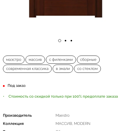
маэстро
массив
с филенками
сборные
современная классика
в эмали
со стеклом
Под заказ
Стоимость со скидкой только при 100% предоплате заказа
Производитель
Maestro
Коллекция
МАССИВ, MODERN