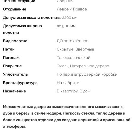
Тип конструкции
Сборная
Открывание
Левое / Правое
Допустимая высота полотна
до 2200 мм.
Допустимая ширина
до 900 мм.
полотна
Вид полотна
ДО остеклённое
Петли
Скрытые, Ввёртные
Погонаж
Телескопический
Покрытие
Эмаль, Натуральное дерево
Уплотнитель
По периметру дверной коробки
Врезка фурнитуры
На фабрике
Назначение
В квартиру, В дом
Межкомнатные двери из высококачественного массива сосны,
дуба и березы в стиле модерн. Легкость стекла, тепло дерева и
более 200 цветов отделки для создания приятной и оригинальной
атмосферы.