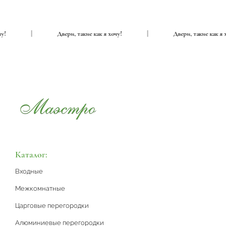
я хочу!
|
Двери, такие как я хочу!
|
Двери, такие ка
Каталог:
Входные
Межкомнатные
Царговые перегородки
Алюминиевые перегородки