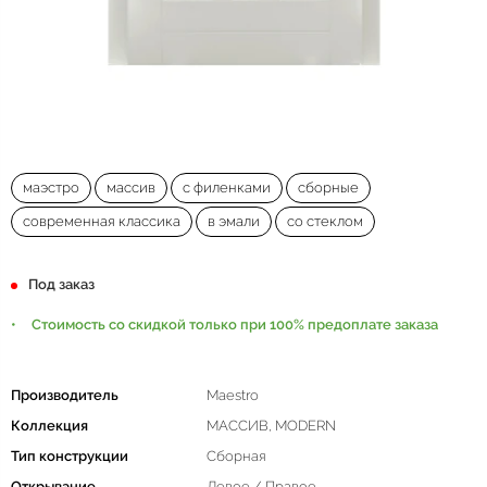
маэстро
массив
с филенками
сборные
современная классика
в эмали
со стеклом
Под заказ
Стоимость со скидкой только при 100% предоплате заказа
Производитель
Maestro
Коллекция
МАССИВ, MODERN
Тип конструкции
Сборная
Открывание
Левое / Правое