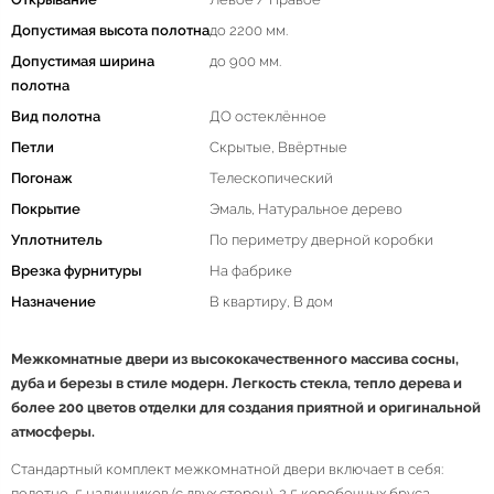
Допустимая высота полотна
до 2200 мм.
Допустимая ширина
до 900 мм.
полотна
Вид полотна
ДО остеклённое
Петли
Скрытые, Ввёртные
Погонаж
Телескопический
Покрытие
Эмаль, Натуральное дерево
Уплотнитель
По периметру дверной коробки
Врезка фурнитуры
На фабрике
Назначение
В квартиру, В дом
Межкомнатные двери из высококачественного массива сосны,
дуба и березы в стиле модерн. Легкость стекла, тепло дерева и
более 200 цветов отделки для создания приятной и оригинальной
атмосферы.
Стандартный комплект межкомнатной двери включает в себя:
полотно, 5 наличников (с двух сторон), 2,5 коробочных бруса,