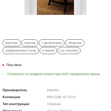
маэстро
массив
с филенками
сборные
современный стиль
в эмали
со стеклом
Под заказ
Стоимость со скидкой только при 100% предоплате заказа
Производитель
Maestro
Коллекция
МАССИВ, HI-TECH
Тип конструкции
Сборная
Открывание
Левое / Правое