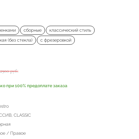
ленками
сборные
классический стиль
хая (без стекла)
с фрезеровкой
42900 руб.
ько при 100% предоплате заказа
stro
ССИВ, CLASSIC
орная
ое / Правое