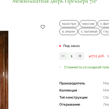
Межкомнатная дверь Премьера 71Р
маэстро
массив
с фи
в эмали
с патиной
глу
Под заказ
40755 руб.
Стоимость со скидкой тол
Производитель
Mae
Коллекция
МА
Тип конструкции
Сб
Открывание
Лев