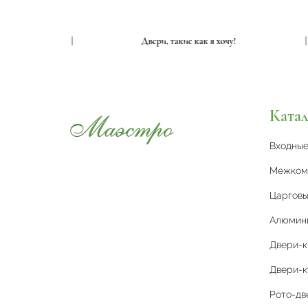
к я хочу!
|
Двери, такие как я хочу!
Катал
Входны
Межком
Царговы
Алюмин
Двери-
Двери-к
Рото-дв