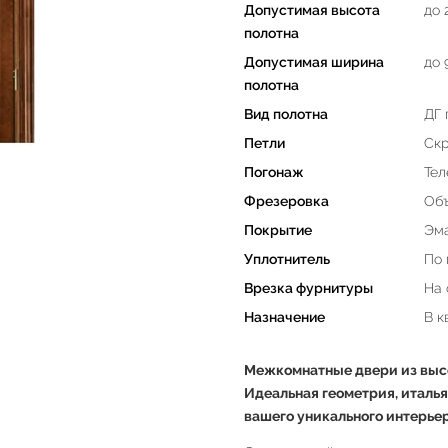
Допустимая высота
до 
полотна
Допустимая ширина
до 
полотна
Вид полотна
ДГ 
Петли
Скр
Погонаж
Тел
Фрезеровка
Об
Покрытие
Эма
Уплотнитель
По 
Врезка фурнитуры
На 
Назначение
В к
Межкомнатные двери из высо
Идеальная геометрия, италья
вашего уникального интерьер