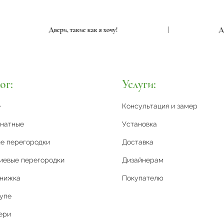
|
Двери, такие как я хочу!
|
ог:
Услуги:
е
Консультация и замер
натные
Установка
е перегородки
Доставка
иевые перегородки
Дизайнерам
книжка
Покупателю
упе
ери