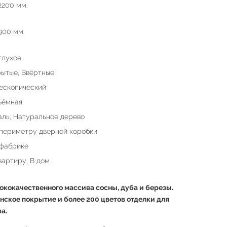
2200 мм.
900 мм.
глухое
ытые, Ввёртные
ескопический
ъёмная
ль, Натуральное дерево
периметру дверной коробки
фабрике
вартиру, В дом
кокачественного массива сосны, дуба и березы.
нское покрытие и более 200 цветов отделки для
а.