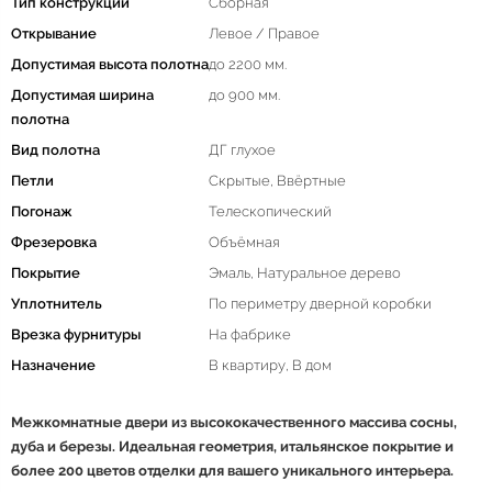
Тип конструкции
Сборная
Открывание
Левое / Правое
Допустимая высота полотна
до 2200 мм.
Допустимая ширина
до 900 мм.
полотна
Вид полотна
ДГ глухое
Петли
Скрытые, Ввёртные
Погонаж
Телескопический
Фрезеровка
Объёмная
Покрытие
Эмаль, Натуральное дерево
Уплотнитель
По периметру дверной коробки
Врезка фурнитуры
На фабрике
Назначение
В квартиру, В дом
Межкомнатные двери из высококачественного массива сосны,
дуба и березы. Идеальная геометрия, итальянское покрытие и
более 200 цветов отделки для вашего уникального интерьера.