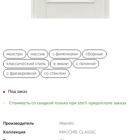
маэстро
массив
с филенками
сборные
классический стиль
в эмали
с патиной
с фрезеровкой
со стеклом
Под заказ
Стоимость со скидкой только при 100% предоплате заказа
Производитель
Maestro
Коллекция
МАССИВ, CLASSIC