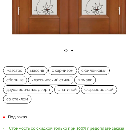
маэстро
массив
с карнизом
с филенками
сборные
классический стиль
в эмали
двухстворчатые двери
с патиной
с фрезеровкой
со стеклом
Под заказ
Стоимость со скидкой только при 100% предоплате заказа