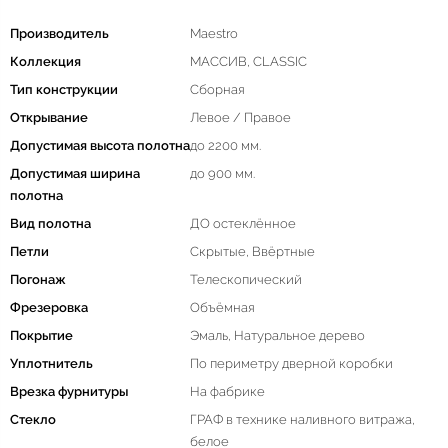
Производитель
Maestro
Коллекция
МАССИВ, CLASSIC
Тип конструкции
Сборная
Открывание
Левое / Правое
Допустимая высота полотна
до 2200 мм.
Допустимая ширина
до 900 мм.
полотна
Вид полотна
ДО остеклённое
Петли
Скрытые, Ввёртные
Погонаж
Телескопический
Фрезеровка
Объёмная
Покрытие
Эмаль, Натуральное дерево
Уплотнитель
По периметру дверной коробки
Врезка фурнитуры
На фабрике
Стекло
ГРАФ в технике наливного витража,
белое