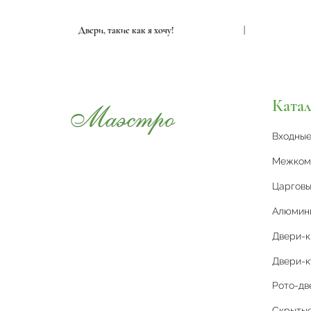
|
Двери, такие как я хочу!
|
Катал
Входны
Межком
Царговы
Алюмин
Двери-
Двери-к
Рото-дв
Скрытые 