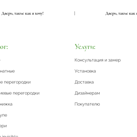
Двери, такие как я хочу!
|
Двери, таки
ог:
Услуги:
е
Консультация и замер
натные
Установка
е перегородки
Доставка
иевые перегородки
Дизайнерам
книжка
Покупателю
упе
ери
invisible