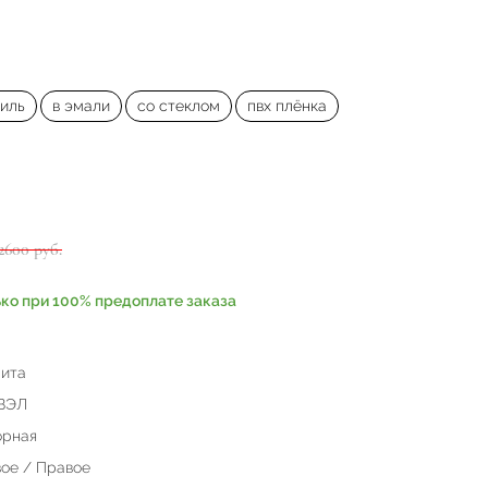
иль
в эмали
со стеклом
пвх плёнка
2600 руб.
ько при 100% предоплате заказа
ита
ВЭЛ
орная
ое / Правое