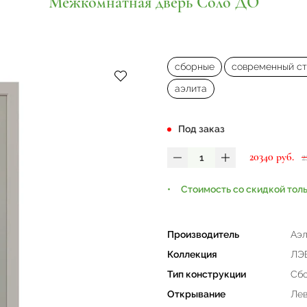
Межкомнатная дверь Соло ДО
сборные
современный ст
аэлита
Под заказ
20340 руб.
2
Стоимость со скидкой тол
Производитель
Аэл
Коллекция
ЛЭ
Тип конструкции
Сб
Открывание
Лев