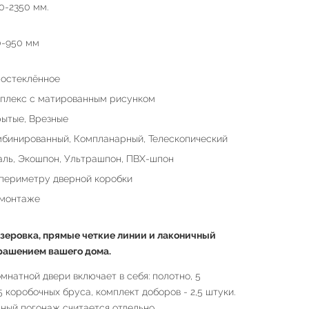
0-2350 мм.
0-950 мм
остеклённое
плекс с матированным рисунком
ытые, Врезные
бинированный, Компланарный, Телескопический
ль, Экошпон, Ультрашпон, ПВХ-шпон
периметру дверной коробки
 монтаже
зеровка, прямые четкие линии и лаконичный
рашением вашего дома.
натной двери включает в себя: полотно, 5
,5 коробочных бруса, комплект доборов - 2,5 штуки.
ный погонаж считается отдельно.