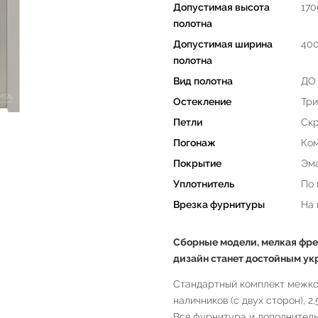
Допустимая высота
170
полотна
Допустимая ширина
40
полотна
Вид полотна
ДО 
Остекление
Три
Петли
Скр
Погонаж
Ком
Покрытие
Эма
Уплотнитель
По 
Врезка фурнитуры
На
Сборные модели, мелкая фре
дизайн станет достойным ук
Стандартный комплект межком
наличников (с двух сторон), 2
Вся фурнитура и дополнитель