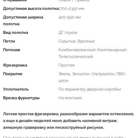
Допустимая высота полотна
1700-2350 мм.
Допустимая ширина
400-950 мм
полотна
Вид полотна
ДГ глухое
Петли
Скрытые, Врезные
Погонаж
Комбинированный, Компланарный,
Телескопический
Фрезеровка
Простая
Покрытие
Эмаль, Экошпон, Ультрашпон, ПВХ-
шпон
Уплотнитель
По периметру дверной коробки
Врезка фурнитуры
На монтаже
Легкая простая фрезеровка, разнообразие вариантов остекления,
а еще в дизайн моделей моно добавить наливной витраж,
алмазную гравировку или пескоструйный рисунок.
Стандартный комплект межкомнатной двери включает в себя: