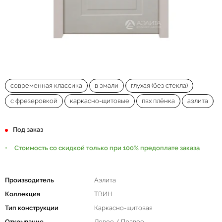
современная классика
в эмали
глухая (без стекла)
с фрезеровкой
каркасно-щитовые
пвх плёнка
аэлита
Под заказ
Стоимость со скидкой только при 100% предоплате заказа
Производитель
Аэлита
Коллекция
ТВИН
Тип конструкции
Каркасно-щитовая
Открывание
Левое / Правое