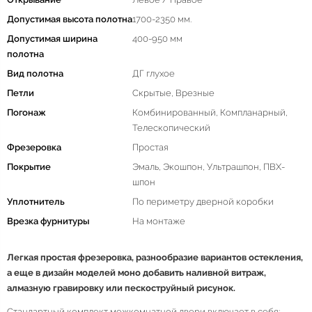
Допустимая высота полотна
1700-2350 мм.
Допустимая ширина
400-950 мм
полотна
Вид полотна
ДГ глухое
Петли
Скрытые, Врезные
Погонаж
Комбинированный, Компланарный,
Телескопический
Фрезеровка
Простая
Покрытие
Эмаль, Экошпон, Ультрашпон, ПВХ-
шпон
Уплотнитель
По периметру дверной коробки
Врезка фурнитуры
На монтаже
Легкая простая фрезеровка, разнообразие вариантов остекления,
а еще в дизайн моделей моно добавить наливной витраж,
алмазную гравировку или пескоструйный рисунок.
Стандартный комплект межкомнатной двери включает в себя: