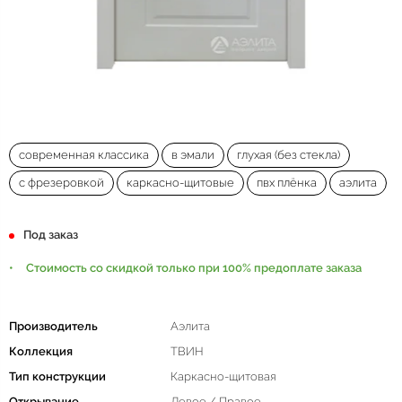
современная классика
в эмали
глухая (без стекла)
с фрезеровкой
каркасно-щитовые
пвх плёнка
аэлита
Под заказ
Стоимость со скидкой только при 100% предоплате заказа
Производитель
Аэлита
Коллекция
ТВИН
Тип конструкции
Каркасно-щитовая
Открывание
Левое / Правое