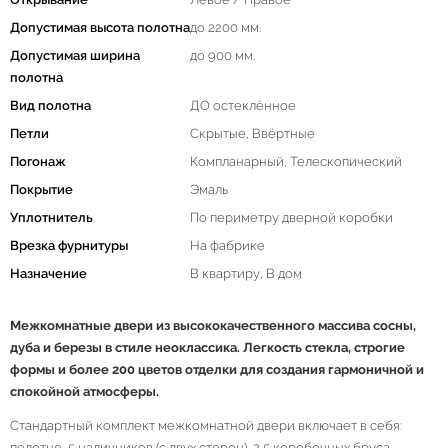
Допустимая высота полотна
до 2200 мм.
Допустимая ширина
до 900 мм.
полотна
Вид полотна
ДО остеклённое
Петли
Скрытые, Ввёртные
Погонаж
Компланарный, Телескопический
Покрытие
Эмаль
Уплотнитель
По периметру дверной коробки
Врезка фурнитуры
На фабрике
Назначение
В квартиру, В дом
Межкомнатные двери из высококачественного массива сосны,
дуба и березы в стиле неоклассика. Легкость стекла, строгие
формы и более 200 цветов отделки для создания гармоничной и
спокойной атмосферы.
Стандартный комплект межкомнатной двери включает в себя:
полотно, 5 наличников (с двух сторон), 2,5 коробочных бруса,