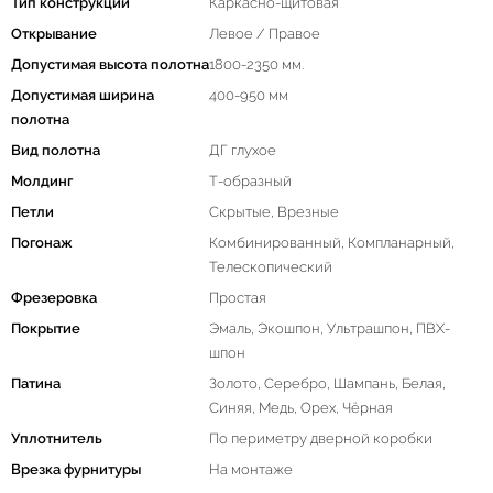
Тип конструкции
Каркасно-щитовая
Открывание
Левое / Правое
Допустимая высота полотна
1800-2350 мм.
Допустимая ширина
400-950 мм
полотна
Вид полотна
ДГ глухое
Молдинг
Т-образный
Петли
Скрытые, Врезные
Погонаж
Комбинированный, Компланарный,
Телескопический
Фрезеровка
Простая
Покрытие
Эмаль, Экошпон, Ультрашпон, ПВХ-
шпон
Патина
Золото, Серебро, Шампань, Белая,
Синяя, Медь, Орех, Чёрная
Уплотнитель
По периметру дверной коробки
Врезка фурнитуры
На монтаже