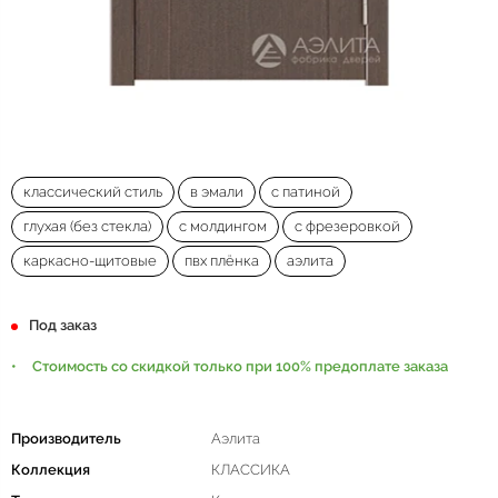
классический стиль
в эмали
с патиной
глухая (без стекла)
с молдингом
с фрезеровкой
каркасно-щитовые
пвх плёнка
аэлита
Под заказ
Стоимость со скидкой только при 100% предоплате заказа
Производитель
Аэлита
Коллекция
КЛАССИКА