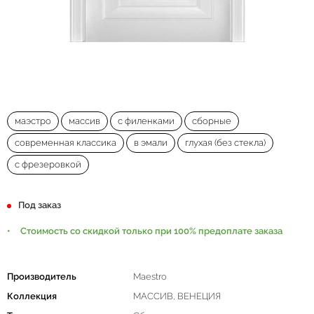
маэстро
массив
с филенками
сборные
современная классика
в эмали
глухая (без стекла)
с фрезеровкой
Под заказ
Стоимость со скидкой только при 100% предоплате заказа
Производитель
Maestro
Коллекция
МАССИВ, ВЕНЕЦИЯ