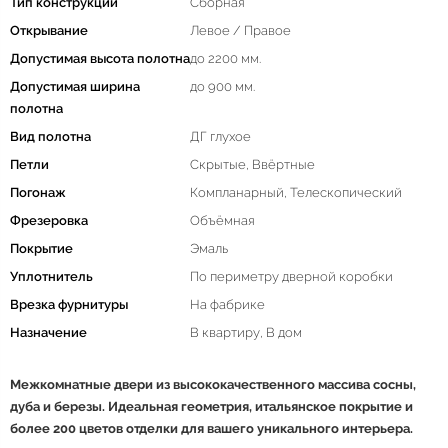
Тип конструкции
Сборная
Открывание
Левое / Правое
Допустимая высота полотна
до 2200 мм.
Допустимая ширина
до 900 мм.
полотна
Вид полотна
ДГ глухое
Петли
Скрытые, Ввёртные
Погонаж
Компланарный, Телескопический
Фрезеровка
Объёмная
Покрытие
Эмаль
Уплотнитель
По периметру дверной коробки
Врезка фурнитуры
На фабрике
Назначение
В квартиру, В дом
Межкомнатные двери из высококачественного массива сосны,
дуба и березы. Идеальная геометрия, итальянское покрытие и
более 200 цветов отделки для вашего уникального интерьера.