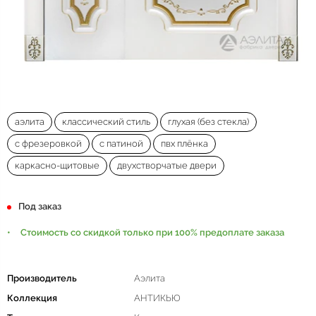
аэлита
классический стиль
глухая (без стекла)
с фрезеровкой
с патиной
пвх плёнка
каркасно-щитовые
двухстворчатые двери
Под заказ
Стоимость со скидкой только при 100% предоплате заказа
Производитель
Аэлита
Коллекция
АНТИКЬЮ