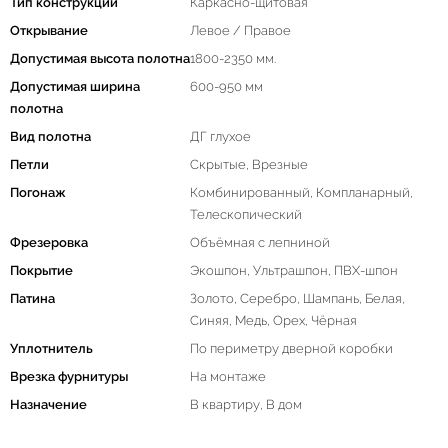
Тип конструкции
Каркасно-щитовая
Открывание
Левое / Правое
Допустимая высота полотна
1800-2350 мм.
Допустимая ширина
600-950 мм
полотна
Вид полотна
ДГ глухое
Петли
Скрытые, Врезные
Погонаж
Комбинированный, Компланарный,
Телескопический
Фрезеровка
Объёмная с лепниной
Покрытие
Экошпон, Ультрашпон, ПВХ-шпон
Патина
Золото, Серебро, Шампань, Белая,
Синяя, Медь, Орех, Чёрная
Уплотнитель
По периметру дверной коробки
Врезка фурнитуры
На монтаже
Назначение
В квартиру, В дом