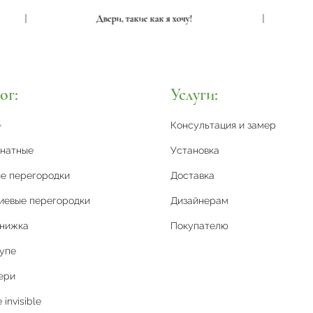
|
Двери, такие как я хочу!
|
ог:
Услуги:
е
Консультация и замер
натные
Установка
е перегородки
Доставка
иевые перегородки
Дизайнерам
книжка
Покупателю
упе
ери
invisible