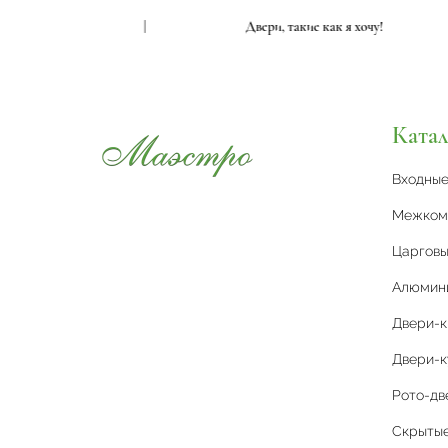
ие как я хочу!
|
Двери, такие как я хочу!
Катал
Входны
Межком
Царговы
Алюмин
Двери-
Двери-к
Рото-дв
Скрытые 