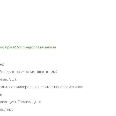
ько при 100% предоплате заказа
нд
ой до 1000*2100 мм. (шаг 10 мм.)
вые, 3 шт.
альтовая минеральная плита + пенополистирол
ь
диан 3211, Гардиан 3001
вартиру