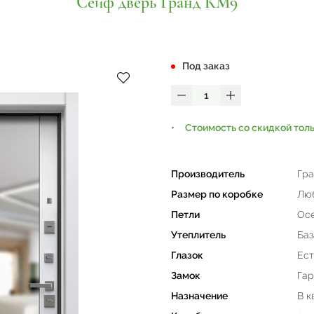
Сейф дверь Гранд КМ9
Под заказ
Стоимость со скидкой тол
Производитель
Гра
Размер по коробке
Люб
Петли
Осе
Утеплитель
Баз
Глазок
Ест
Замок
Гар
Назначение
В к