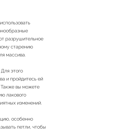
 использовать
азнообразные
ают разрушительное
нному старению
ля массива.
 Для этого
ва и пройдитесь ей
. Также вы можете
ию лакового
риятных изменений.
кцию, особенно
зывать петли, чтобы