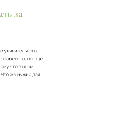
ть за
о удивительного,
ентабельно, но еще
тому что в ином
. Что же нужно для