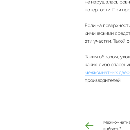
не нарушалась ровно
потертости. При пр
Если на поверхност
химическими средств
эти участки. Такой 
Таким образом, уход
каких-либо опасени
межкомнатных двер
производителей.
Межкомнатная
выбрать?