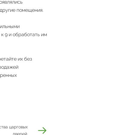
появлялись
 другие помещения.
сильными
 к 9 и обработать им
етайте их без
продажей
еренных
тва царговых
дверей.