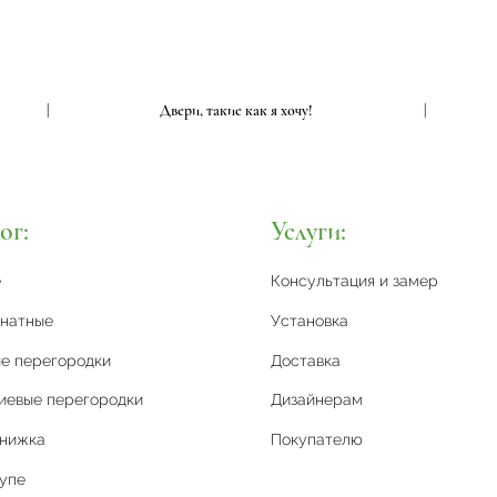
|
Двери, такие как я хочу!
|
ог:
Услуги:
е
Консультация и замер
натные
Установка
е перегородки
Доставка
иевые перегородки
Дизайнерам
книжка
Покупателю
упе