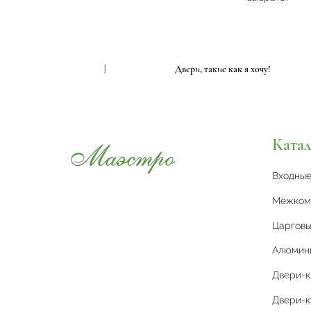
акие как я хочу!
|
Двери, такие как я хочу!
Катал
Входны
Межком
Царговы
Алюмин
Двери-
Двери-к